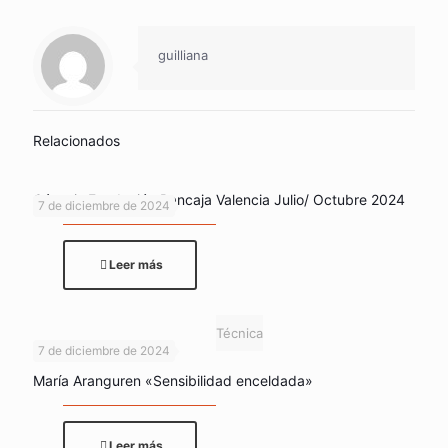
guilliana
Relacionados
Génesis Fundación Bancaja Valencia Julio/ Octubre 2024
7 de diciembre de 2024
Leer más
Técnica
7 de diciembre de 2024
María Aranguren «Sensibilidad enceldada»
Leer más