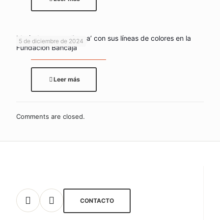
María Aranguren ‘juega’ con sus líneas de colores en la
5 de diciembre de 2024
Fundación Bancaja
Leer más
Comments are closed.
CONTACTO